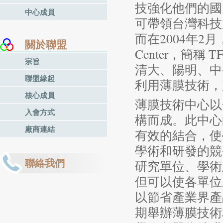
技強化他們的國
中心成員
可帶領台灣科技
而在2004年2月，
關於聯盟
Center，簡
宗旨
清大、陽明、中
聯盟緣起
利用薄膜技術，
核心成員
薄膜技術中心以
入會方式
構而成。此中心
廠商連結
有效的結合，使
學術和研發的競
聯絡我們
研究單位、學術
但可以使各單位
以節省產業界產
期舉辦薄膜技術